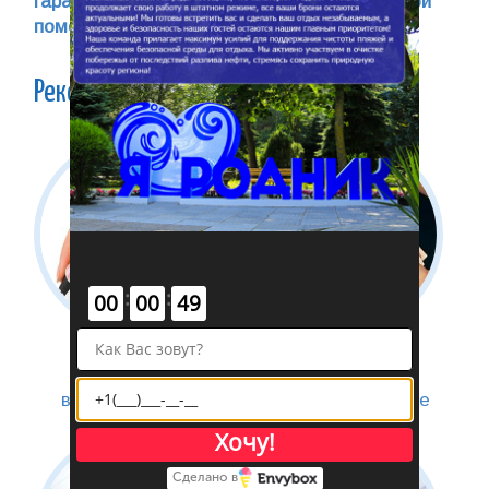
гарантий бесплатного оказания медицинской
помощи»
Рекомендуем
:
:
00
00
49
Cогласие на
Компенсация за
медицинское
приобретенные
вмешательство
путевки на лечение
детей
Хочу!
Сделано в