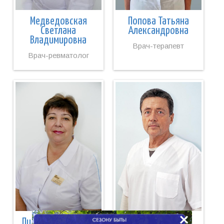
Медведовская
Попова Татьяна
Светлана
Александровна
Владимировна
Врач-терапевт
Врач-ревматолог
×
Пилипенко Любовь
Лякишев Василий