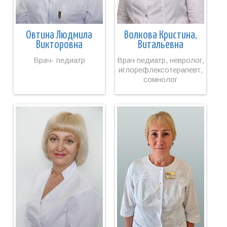
Овтина Людмила
Волкова Кристина,
Викторовна
Витальевна
Врач- педиатр
Врач педиатр, невролог,
иглорефлексотерапевт,
сомнолог