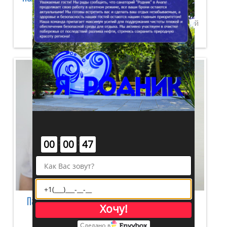
Павловна
Николаевич
Врач терапевт,
Врач Ультразвуковой
кардиолог
диагностики
:
:
00
00
46
Палтусов Сергей
Кращенко Олеся
Хочу!
Алексеевич
Георгиевна
Сделано в
Врач-хирург
Зубной врач