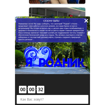
×
:
:
00
00
32