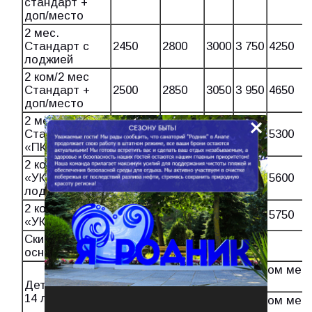
стандарт +
доп/место
2 мес.
Стандарт с
2450
2800
3000
3 750
4250
лоджией
2 ком/2 мес
Стандарт +
2500
2850
3050
3 950
4650
доп/место
×
2 мес.
Стандарт
2600
2950
3400
4 150
5300
«ПК» (25кв.м.)
2 ком/2 мес
«УК» (без
2650
3000
3550
4 300
5600
лоджии)
2 ком/2мес
2 700
3 050
3650
4 450
5750
«УК» (лоджия)
Скидка от стоимости
Примечание
основного места
Ребенок на основном мест
15%
межсезонье
Дети от 4 до
14 лет
Ребенок на основном мест
10%