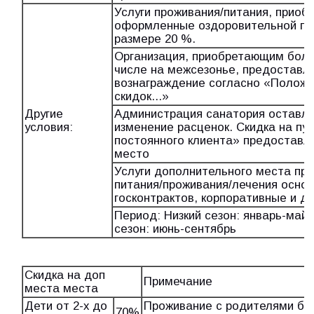
Услуги проживания/питания, приоб
оформленные оздоровительной пут
размере 20 %.
Организация, приобретающим больш
числе на межсезонье, предоставля
вознаграждение согласно «Положе
скидок...»
Другие
Администрация санатория оставля
условия:
изменение расценок. Скидка на пут
постоянного клиента» предоставля
место
Услуги дополнительного места при
питания/проживания/лечения основн
госконтрактов, корпоративные и др
Период: Низкий сезон: январь-май;
сезон: июнь-сентябрь
Скидка на доп
Примечание
места места
Дети от 2-х до
Проживание с родителями бе
70%