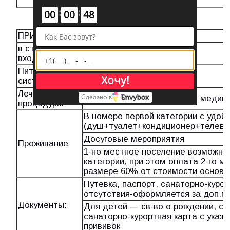
летний сезон
:
:
00
00
48
ПРИМЕЧАНИЕ:
Комментарии
в стоимость
входит:
Питание по
Шведский стол
Хочу!
системе
Лечебные
Дополнительно — платные медици
Сделано в
процедуры
В номере первой категории с удоб
(душ+туалет+кондиционер+телеви
Досуговые мероприятия
Проживание
1-но местное поселение возможно
категории, при этом оплата 2-го м
размере 60% от стоимости основн
Путевка, паспорт, санаторно-курор
отсутствия-оформляется за доп.пл
Документы:
Для детей — св-во о рождении, сп
санаторно-курортная карта с указ
прививок