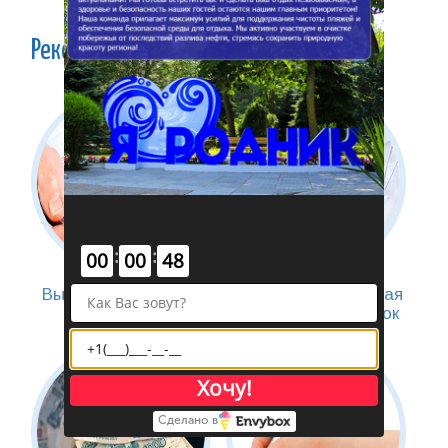
Рекомендуем
:
:
00
00
48
Вычет за курортное
Санаторно-курортная
лечение
карта (СКК), порядок
оформления
Хочу!
Сделано в