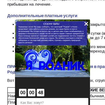
прибывших на лечение.
Дополнительные платные услуги
×
Возможность парковки автомобиля на закрытой
в сутки.
Аренда сейфовой ячейки - 80 рублей в сутки (
Размещение домашних живтоных (собак до 7 кг)
числе НДС).
Шведский стол (при переходе с заказного меню
Шведский стол для путевок МиД (при переходе
рублей в день.
ПРАЙС-ЛИСТ на стирку одежды, текстиля в пр
Родник»
Вот объединённая таблица из трёх исходных, сгруп
ЖЕНСКИЕ И МУЖСКИЕ В
:
:
00
00
48
Наименование
Стирка обычная,
Платье/сарафан, халат
180