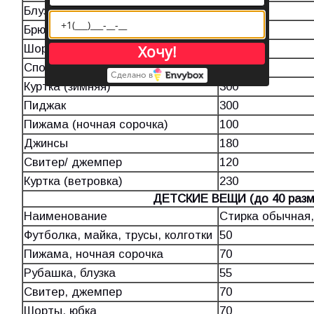
Блузка/футболка, майка, топ
120
Брюки/юбка
170
Хочу!
Шорты/бриджи
100
Спортивный костюм
230
Сделано в
Куртка (зимняя)
300
Пиджак
300
Пижама (ночная сорочка)
100
Джинсы
180
Свитер/ джемпер
120
Куртка (ветровка)
230
ДЕТСКИЕ ВЕЩИ (до 40 разм
Наименование
Стирка обычная,
Футболка, майка, трусы, колготки
50
Пижама, ночная сорочка
70
Рубашка, блузка
55
Свитер, джемпер
70
Шорты, юбка
70