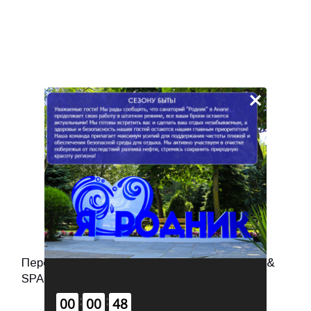
×
Передаем эстафету «Ривьера-клуб. Отель &
SPA» #rivieraclubhotel
:
:
00
00
47