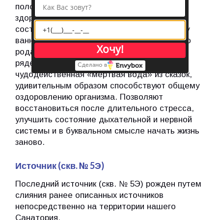
положительным образом влияющих на
здоровье человека. Особенно много в их
составе йода, брома и кислорода. Поэтому
ванны с такой минеральной водой и разного
Хочу!
рода орошения рекомендованы при целом
ряде заболеваний. Они, словно
Сделано в
чудодейственная «мертвая вода» из сказок,
удивительным образом способствуют общему
оздоровлению организма. Позволяют
восстановиться после длительного стресса,
улучшить состояние дыхательной и нервной
системы и в буквальном смысле начать жизнь
заново.
Источник (скв. № 5Э)
Последний источник (скв. № 5Э) рожден путем
слияния ранее описанных источников
непосредственно на территории нашего
Санатория.