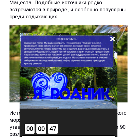
Мацеста. Подобные источники редко
встречаются в природе, и особенно популярны
среди отдыхающих.
×
Источник берет свое начало в водах Азовского
моря. На сегодняшний день в них, как
:
:
утверждают ученые, уже обнаружено более 90
00
00
47
различных химических элементов,