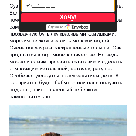
Сувениры и подарки не обязательно покупать.
Если вы уже основательно растратились,
Хочу!
почему бы не изготовить маленькие сувениры
самостоятельно? Например, наполнить
Сделано в
прозрачную бутылку красивыми камушками,
морским песком и залить морской водой.
Очень популярны раскрашенные голыши. Они
продаются в огромном количестве. Но ведь
можно и самим проявить фантазию и сделать
композицию из голышей, веточек, ракушек.
Особенно увлекутся таким занятием дети. А
как приятно будет бабушке или папе получить
подарок, приготовленный ребенком
самостоятельно!