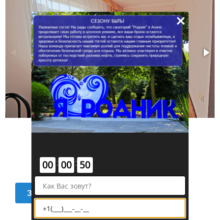
×
:
:
00
00
49
Забронировать