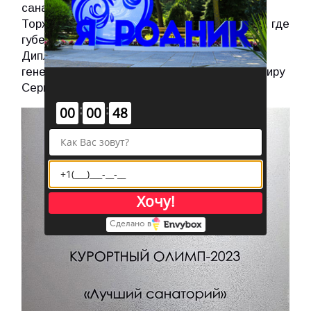
санатория.
Торжественную церемонию провели в Сочи, где
губернатор лично торжественно вручил
Диплом «Лучший санаторий» нашему
генеральному директору Кузьменко Владимиру
Сергеевичу.
:
:
00
00
48
Хочу!
Сделано в