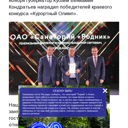
ноября губернатор Кубани Вениамин
Кондратьев наградил победителей краевого
конкурса «Курортный Олимп».
×
Наша черноморская здравница «Родник»
заняла почетное 2 место, благодаря
гостеприимству и профессиональному
отношению к своему делу коллектива