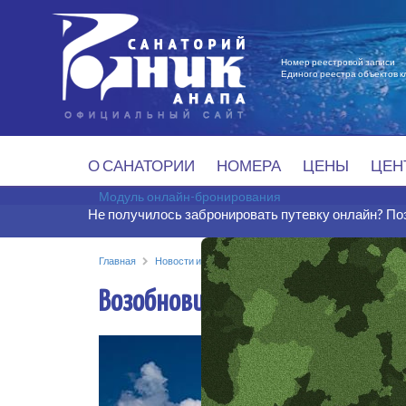
Номер реестровой записи
Единого реестра объектов 
О САНАТОРИИ
НОМЕРА
ЦЕНЫ
ЦЕН
Модуль онлайн-бронирования
Не получилось забронировать путевку онлайн? По
Главная
Новости и события
Возобновил работу аэропорт
Возобновил работу аэропорт Г
Охраняемая закрытая терр
Собственный песчаный пля
Питание «Шведский стол»