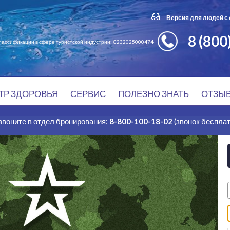
Версия для людей с
8 (800
классификации в сфере туристской индустрии: С232025000474
ТР ЗДОРОВЬЯ
СЕРВИС
ПОЛЕЗНО ЗНАТЬ
ОТЗЫ
звоните в отдел бронирования:
8-800-100-18-02
(звонок беспла
 Геленджика!
еленджика!
итория
Парковая зона
Откры
Закры
ж
Спортивные площадки
водой
Уникальные лечебные процедуры