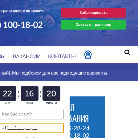
 ограничением по зрению
Забронировать
) 100-18-02
Заказать трансфер
ВЫ
ВАКАНСИИ
КОНТАКТЫ
тный). Мы подберем для вас подходящие варианты.
22
16
20
дни
часы
минуты
ОТДЕЛ
тый бассейн (сезонный)
БРОНИРОВАНИЯ
тый бассейн с минеральной
8 (918) 669-28-24
8 (800) 100-18-02