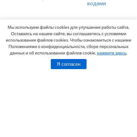
водами
Мы используем файлы cookies для улучшения работы сайта.
Оставаясь на нашем сайте, вы соглашаетесь с условиями
использования файлов cookies. Чтобы ознакомиться с нашими
Положениями о конфиденциальности, сборе персональных
данных и об использовании файлов cookie,
нажмите здесь
.
Я согласен
Адрес:
г. Анапа, Пионерский проспект, 30
Телефоны:
8 (800) 100-18-02 (звонок
бесплатный), 8 (918) 669 28 24 (круглосуточно)
2026
Официальный сайт санатория «Родник»